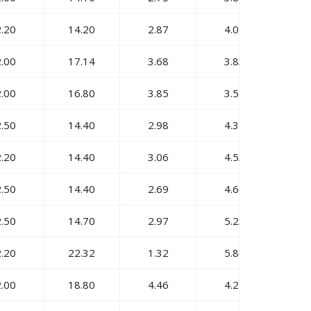
.20
14.20
2.87
4.01
17
.00
17.14
3.68
3.83
12
.00
16.80
3.85
3.51
12
.50
14.40
2.98
4.34
18
.20
14.40
3.06
4.53
18
.50
14.40
2.69
4.66
17
.50
14.70
2.97
5.23
20
.20
22.32
1.32
5.86
15
.00
18.80
4.46
4.24
11