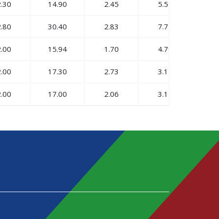
.30
14.90
2.45
5.59
20
.80
30.40
2.83
7.72
10
.00
15.94
1.70
4.70
10
.00
17.30
2.73
3.11
14
.00
17.00
2.06
3.11
14